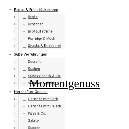
Skip
Brote & Frühstücksideen
to
Brote
content
Brötchen
Brotaufstriche
Porridge & Müsli
Snacks & Knabberei
Süße Verführungen
Dessert
Kuchen
Süßes Gebäck & Co.
Momentgenuss
Veganes Gebäck
Herzhafter Genuss
Gerichte mit Fisch
Gerichte mit Fleisch
Pizza & Co.
Salate
Suppen