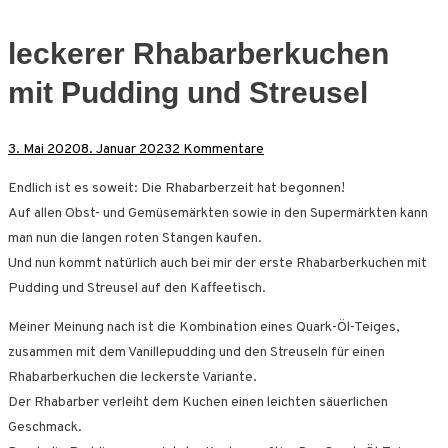
leckerer Rhabarberkuchen
mit Pudding und Streusel
zu
3. Mai 2020
8. Januar 2023
2 Kommentare
leckerer
Endlich ist es soweit: Die Rhabarberzeit hat begonnen!
Rhabarberkuchen
Auf allen Obst- und Gemüsemärkten sowie in den Supermärkten kann
mit
man nun die langen roten Stangen kaufen.
Pudding
Und nun kommt natürlich auch bei mir der erste Rhabarberkuchen mit
und
Pudding und Streusel auf den Kaffeetisch.
Streusel
Meiner Meinung nach ist die Kombination eines Quark-Öl-Teiges,
zusammen mit dem Vanillepudding und den Streuseln für einen
Rhabarberkuchen die leckerste Variante.
Der Rhabarber verleiht dem Kuchen einen leichten säuerlichen
Geschmack.