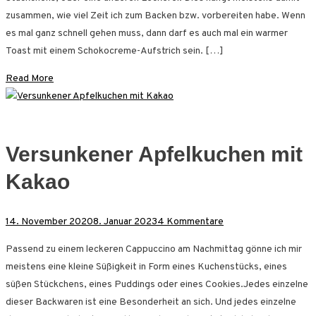
mit
zusammen, wie viel Zeit ich zum Backen bzw. vorbereiten habe. Wenn
Schuss
es mal ganz schnell gehen muss, dann darf es auch mal ein warmer
Toast mit einem Schokocreme-Aufstrich sein. […]
Read More
Versunkener Apfelkuchen mit
Kakao
zu
14. November 2020
8. Januar 2023
4 Kommentare
Versunkener
Passend zu einem leckeren Cappuccino am Nachmittag gönne ich mir
Apfelkuchen
meistens eine kleine Süßigkeit in Form eines Kuchenstücks, eines
mit
süßen Stückchens, eines Puddings oder eines Cookies.Jedes einzelne
Kakao
dieser Backwaren ist eine Besonderheit an sich. Und jedes einzelne