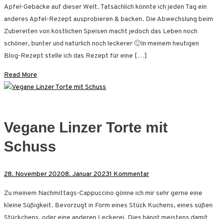
Apfel-Gebäcke auf dieser Welt. Tatsächlich könnte ich jeden Tag ein
Apfeltorte
anderes Apfel-Rezept ausprobieren & backen. Die Abwechslung beim
Zubereiten von köstlichen Speisen macht jedoch das Leben noch
schöner, bunter und natürlich noch leckerer 🙂In meinem heutigen
Blog-Rezept stelle ich das Rezept für eine […]
Read More
Vegane Linzer Torte mit
Schuss
zu
28. November 2020
8. Januar 2023
1 Kommentar
Vegane
Zu meinem Nachmittags-Cappuccino gönne ich mir sehr gerne eine
Linzer
kleine Süßigkeit. Bevorzugt in Form eines Stück Kuchens, eines süßen
Torte
Stückchens, oder eine anderen Leckerei. Dies hängt meistens damit