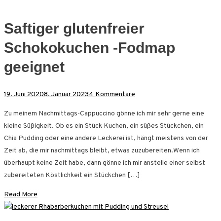
Saftiger glutenfreier
Schokokuchen -Fodmap
geeignet
zu
19. Juni 2020
8. Januar 2023
4 Kommentare
Saftiger
Zu meinem Nachmittags-Cappuccino gönne ich mir sehr gerne eine
glutenfreier
kleine Süßigkeit. Ob es ein Stück Kuchen, ein süßes Stückchen, ein
Schokokuchen
Chia Pudding oder eine andere Leckerei ist, hängt meistens von der
-
Zeit ab, die mir nachmittags bleibt, etwas zuzubereiten.Wenn ich
Fodmap
überhaupt keine Zeit habe, dann gönne ich mir anstelle einer selbst
geeignet
zubereiteten Köstlichkeit ein Stückchen […]
Read More