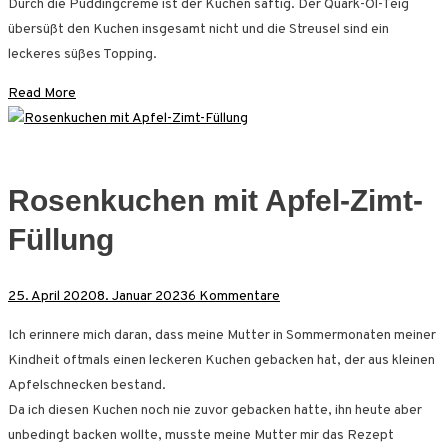
Durch die Puddingcreme ist der Kuchen saftig. Der Quark-Öl-Teig
übersüßt den Kuchen insgesamt nicht und die Streusel sind ein
leckeres süßes Topping.
Read More
Rosenkuchen mit Apfel-Zimt-
Füllung
zu
25. April 2020
8. Januar 2023
6 Kommentare
Rosenkuchen
Ich erinnere mich daran, dass meine Mutter in Sommermonaten meiner
mit
Kindheit oftmals einen leckeren Kuchen gebacken hat, der aus kleinen
Apfel-
Apfelschnecken bestand.
Zimt-
Da ich diesen Kuchen noch nie zuvor gebacken hatte, ihn heute aber
Füllung
unbedingt backen wollte, musste meine Mutter mir das Rezept