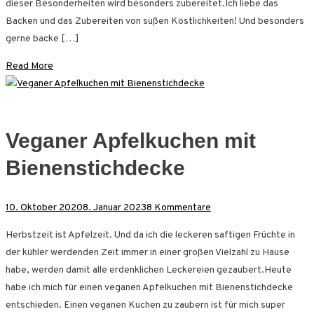
dieser Besonderheiten wird besonders zubereitet.Ich liebe das
Backen und das Zubereiten von süßen Köstlichkeiten! Und besonders
gerne backe […]
Read More
Veganer Apfelkuchen mit
Bienenstichdecke
zu
10. Oktober 2020
8. Januar 2023
8 Kommentare
Veganer
Herbstzeit ist Apfelzeit. Und da ich die leckeren saftigen Früchte in
Apfelkuchen
der kühler werdenden Zeit immer in einer großen Vielzahl zu Hause
mit
habe, werden damit alle erdenklichen Leckereien gezaubert.Heute
Bienenstichdecke
habe ich mich für einen veganen Apfelkuchen mit Bienenstichdecke
entschieden. Einen veganen Kuchen zu zaubern ist für mich super