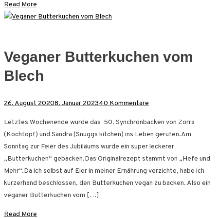
Read More
Veganer Butterkuchen vom
Blech
zu
26. August 2020
8. Januar 2023
40 Kommentare
Veganer
Letztes Wochenende wurde das 50. Synchronbacken von Zorra
Butterkuchen
(Kochtopf) und Sandra (Snuggs kitchen) ins Leben gerufen.Am
vom
Sonntag zur Feier des Jubiläums wurde ein super leckerer
Blech
„Butterkuchen“ gebacken.Das Originalrezept stammt von „Hefe und
Mehr“.Da ich selbst auf Eier in meiner Ernährung verzichte, habe ich
kurzerhand beschlossen, den Butterkuchen vegan zu backen. Also ein
veganer Butterkuchen vom […]
Read More