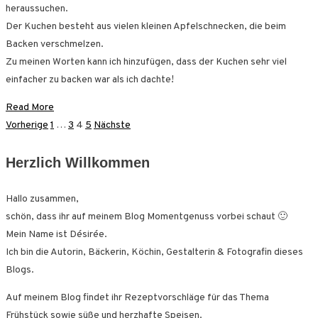
heraussuchen.
Der Kuchen besteht aus vielen kleinen Apfelschnecken, die beim
Backen verschmelzen.
Zu meinen Worten kann ich hinzufügen, dass der Kuchen sehr viel
einfacher zu backen war als ich dachte!
Read More
Seitennummerierung
Vorherige
1
…
3
4
5
Nächste
der
Herzlich Willkommen
Beiträge
Hallo zusammen,
schön, dass ihr auf meinem Blog Momentgenuss vorbei schaut 🙂
Mein Name ist Désirée.
Ich bin die Autorin, Bäckerin, Köchin, Gestalterin & Fotografin dieses
Blogs.
Auf meinem Blog findet ihr Rezeptvorschläge für das Thema
Frühstück sowie süße und herzhafte Speisen.