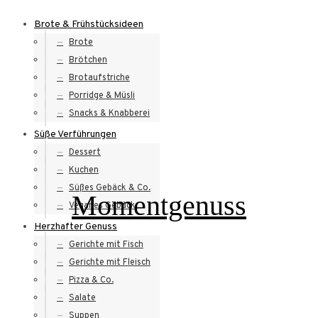
Skip
Brote & Frühstücksideen
to
Brote
content
Brötchen
Brotaufstriche
Porridge & Müsli
Snacks & Knabberei
Süße Verführungen
Dessert
Kuchen
Süßes Gebäck & Co.
Momentgenuss
Veganes Gebäck
Herzhafter Genuss
Gerichte mit Fisch
Gerichte mit Fleisch
Pizza & Co.
Salate
Suppen