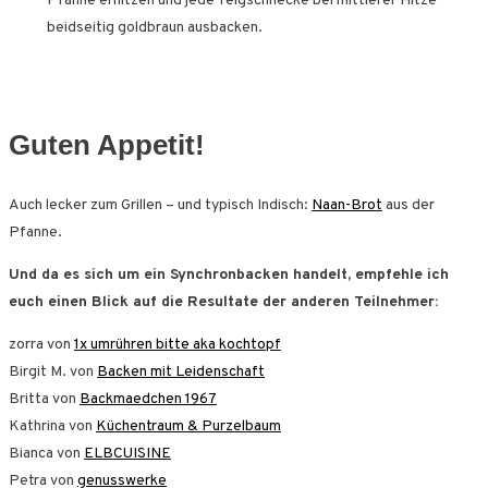
Pfanne erhitzen und jede Teigschnecke bei mittlerer Hitze
beidseitig goldbraun ausbacken.
Guten Appetit!
Auch lecker zum Grillen – und typisch Indisch:
Naan-Brot
aus der
Pfanne.
Und da es sich um ein Synchronbacken handelt, empfehle ich
euch einen Blick auf die Resultate der anderen Teilnehmer:
zorra von
1x umrühren bitte aka kochtopf
Birgit M. von
Backen mit Leidenschaft
Britta von
Backmaedchen 1967
Kathrina von
Küchentraum & Purzelbaum
Bianca von
ELBCUISINE
Petra von
genusswerke