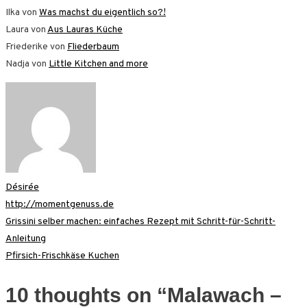
Ilka von
Was machst du eigentlich so?!
Laura von
Aus Lauras Küche
Friederike von
Fliederbaum
Nadja von
Little Kitchen and more
Désirée
http://momentgenuss.de
Beitragsnavigation
Grissini selber machen: einfaches Rezept mit Schritt-für-Schritt-
Anleitung
Pfirsich-Frischkäse Kuchen
10 thoughts on “
Malawach –