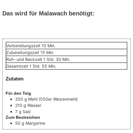
Das wird für Malawach benötigt:
Minuten
Vorbereitungszeit
10
Min.
Minuten
Zubereitungszeit
15
Min.
Stunde
Minuten
Ruh- und Backzeit
1
Std.
30
Min.
Stunde
Minuten
Gesamtzeit
1
Std.
55
Min.
Zutaten
Für den Teig
350
g
Mehl
(550er Weizenmehl)
210
g
Wasser
7
g
Salz
Zum Bestreichen
50
g
Margarine