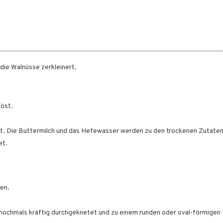
die Walnüsse zerkleinert.
löst.
ht. Die Buttermilch und das Hefewasser werden zu den trockenen Zutaten
et.
en.
e nochmals kräftig durchgeknetet und zu einem runden oder oval-förmigen