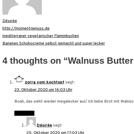
Désirée
http://momentgenuss.de
Beitragsnavigation
mediterraner vegetarischer Flammkuchen
Bananen Schokocreme selbst gemacht und super lecker
4 thoughts on “
Walnuss Butter
zorra vom kochtopf
sagt:
23. Oktober 2020 um 16:03 Uhr
Boah, das sieht wieder megalecker aus! Ich liebe Brot mit Waln
Antworten
Désirée
sagt:
25. Oktober 2020 um 17:03 Uhr