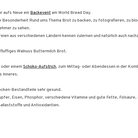
hr aufs Neue ein
Backevent
am World Bread Day.
ere Besonderheit Rund ums Thema Brot zu backen, zu fotografieren, zu blog
nehmer zu sehen.
kereien aus verschiedenen Ländern kennen zulernen und natürlich auch nac
 fluffiges Walnuss Buttermilch Brot.
oder einem
Schoko-Aufstrich
, zum Mittag- oder Abendessen in der Komb
s Inneres.
ocken-Bestandteile sehr gesund.
upfer, Eisen, Phosphor, verschiedene Vitamine und gute Fette, Folsäure,
Ballaststoffe und Antioxidantien.