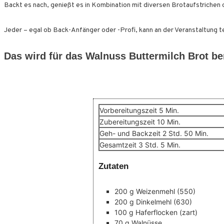
Backt es nach, genießt es in Kombination mit diversen Brotaufstrichen 
Jeder – egal ob Back-Anfänger oder -Profi, kann an der Veranstaltung t
Das wird für das Walnuss Buttermilch Brot be
Minuten
Vorbereitungszeit
5
Min.
Minuten
Zubereitungszeit
10
Min.
Stunden
Minuten
Geh- und Backzeit
2
Std.
50
Min.
Stunden
Minuten
Gesamtzeit
3
Std.
5
Min.
Zutaten
200
g
Weizenmehl
(550)
200
g
Dinkelmehl
(630)
100
g
Haferflocken
(zart)
70
g
Walnüsse