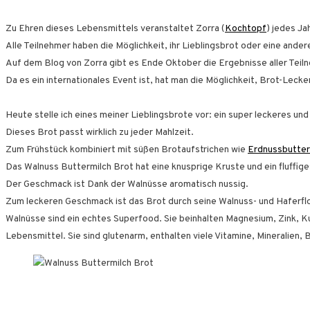
Zu Ehren dieses Lebensmittels veranstaltet Zorra (
Kochtopf
) jedes Ja
Alle Teilnehmer haben die Möglichkeit, ihr Lieblingsbrot oder eine and
Auf dem Blog von Zorra gibt es Ende Oktober die Ergebnisse aller Teil
Da es ein internationales Event ist, hat man die Möglichkeit, Brot-Lec
Heute stelle ich eines meiner Lieblingsbrote vor: ein super leckeres und
Dieses Brot passt wirklich zu jeder Mahlzeit.
Zum Frühstück kombiniert mit süßen Brotaufstrichen wie
Erdnussbutter
Das Walnuss Buttermilch Brot hat eine knusprige Kruste und ein fluffige
Der Geschmack ist Dank der Walnüsse aromatisch nussig.
Zum leckeren Geschmack ist das Brot durch seine Walnuss- und Haferfl
Walnüsse sind ein echtes Superfood. Sie beinhalten Magnesium, Zink, K
Lebensmittel. Sie sind glutenarm, enthalten viele Vitamine, Mineralien, 