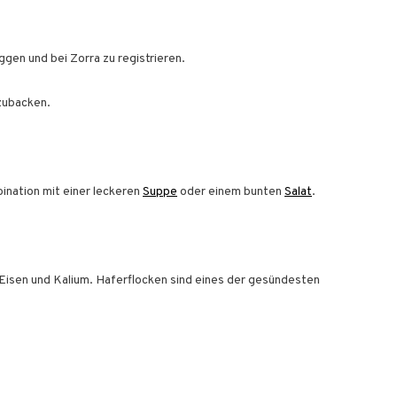
gen und bei Zorra zu registrieren.
hzubacken.
ination mit einer leckeren
Suppe
oder einem bunten
Salat
.
 Eisen und Kalium. Haferflocken sind eines der gesündesten