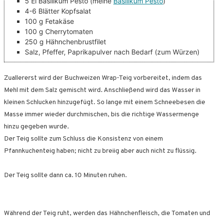
5
El
Basilikum Pesto
(meine
Basilikum Pesto
)
4-6
Blätter
Kopfsalat
100
g
Fetakäse
100
g
Cherrytomaten
250
g
Hähnchenbrustfilet
Salz, Pfeffer, Paprikapulver nach Bedarf
(zum Würzen)
Zuallererst wird der Buchweizen Wrap-Teig vorbereitet, indem das
Mehl mit dem Salz gemischt wird. Anschließend wird das Wasser in
kleinen Schlucken hinzugefügt. So lange mit einem Schneebesen die
Masse immer wieder durchmischen, bis die richtige Wassermenge
hinzu gegeben wurde.
Der Teig sollte zum Schluss die Konsistenz von einem
Pfannkuchenteig haben; nicht zu breiig aber auch nicht zu flüssig.
Der Teig sollte dann ca. 10 Minuten ruhen.
Während der Teig ruht, werden das Hähnchenfleisch, die Tomaten und