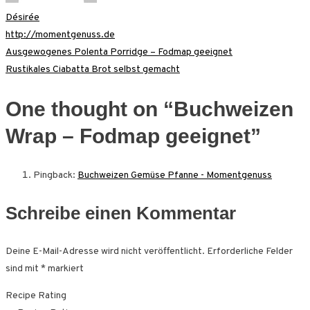
Désirée
http://momentgenuss.de
Beitragsnavigation
Ausgewogenes Polenta Porridge – Fodmap geeignet
Rustikales Ciabatta Brot selbst gemacht
One thought on “
Buchweizen
Wrap – Fodmap geeignet
”
Pingback:
Buchweizen Gemüse Pfanne - Momentgenuss
Schreibe einen Kommentar
Deine E-Mail-Adresse wird nicht veröffentlicht.
Erforderliche Felder
sind mit
*
markiert
Recipe Rating