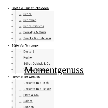
Skip
Brote & Frühstücksideen
to
Brote
content
Brötchen
Brotaufstriche
Porridge & Müsli
Snacks & Knabberei
Süße Verführungen
Dessert
Kuchen
Süßes Gebäck & Co.
Momentgenuss
Veganes Gebäck
Herzhafter Genuss
Gerichte mit Fisch
Gerichte mit Fleisch
Pizza & Co.
Salate
Suppen