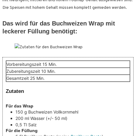
mit niedrigem, mittleren und hohem Fodmap-Gehalt ausgewiesen sind.
Die Speisen mit hohem Gehalt müssen komplett gemieden werden.
Das wird für das Buchweizen Wrap mit
leckerer Füllung benötigt:
Minuten
Vorbereitungszeit
15
Min.
Minuten
Zubereitungszeit
10
Min.
Minuten
Gesamtzeit
25
Min.
Zutaten
Für das Wrap
150
g
Buchweizen Vollkornmehl
200
ml
Wasser
(+/- 50 ml)
0,5
Tl
Salz
Für die Füllung