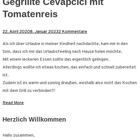
Gegrillte Cevapcici mit
Tomatenreis
zu
22. April 2020
8. Januar 2023
2 Kommentare
Gegrillte
Als ich über Urlaube in meiner Kindheit nachdachte, kam mir in den
Cevapcici
Sinn, dass ich mir das Urlaubsfeeling nach Hause holen möchte.
mit
Mit einem leckeren Essen sollte das eigentlich gelingen.
Tomatenreis
Allerdings wollte ich etwas kochen, das einfach und schnell zubereitet
ist.
Zudem ist es warm und sonnig draußen, weshalb also nicht das Kochen
mit dem Grill zu verbinden?!
Read More
Herzlich Willkommen
Hallo zusammen,