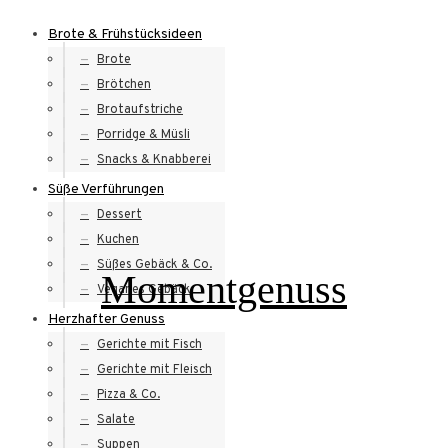
Skip
Brote & Frühstücksideen
to
Brote
content
Brötchen
Brotaufstriche
Porridge & Müsli
Snacks & Knabberei
Süße Verführungen
Dessert
Kuchen
Süßes Gebäck & Co.
Momentgenuss
Veganes Gebäck
Herzhafter Genuss
Gerichte mit Fisch
Gerichte mit Fleisch
Pizza & Co.
Salate
Suppen