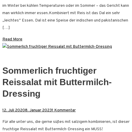
Linsen
im Winter bei kühlen Temperaturen oder im Sommer – das Gericht kann
Dal
man wirklich immer essen.Kombiniert mit Reis ist das Dal ein sehr
mit
„leichtes“ Essen. Dal ist eine Speise der indischen und pakistanischen
Kichererbsen
[…]
Read More
Sommerlich fruchtiger
Reissalat mit Buttermilch-
Dressing
zu
12. Juli 2020
8. Januar 2023
1 Kommentar
Sommerlich
Für alle unter uns, die gerne süßes mit salzigem kombinieren, ist dieser
fruchtiger
fruchtige Reissalat mit Buttermilch-Dressing ein MUSS!