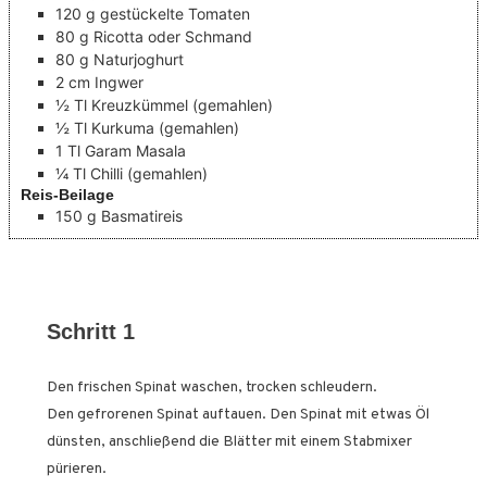
120
g
gestückelte Tomaten
80
g
Ricotta oder Schmand
80
g
Naturjoghurt
2
cm
Ingwer
½
Tl
Kreuzkümmel
(gemahlen)
½
Tl
Kurkuma
(gemahlen)
1
Tl
Garam Masala
¼
Tl
Chilli
(gemahlen)
Reis-Beilage
150
g
Basmatireis
Schritt 1
Den frischen Spinat waschen, trocken schleudern.
Den gefrorenen Spinat auftauen. Den Spinat mit etwas Öl
dünsten, anschließend die Blätter mit einem Stabmixer
pürieren.