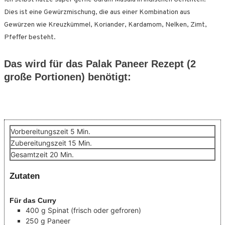
Dies ist eine Gewürzmischung, die aus einer Kombination aus
Gewürzen wie Kreuzkümmel, Koriander, Kardamom, Nelken, Zimt,
Pfeffer besteht.
Das wird für das Palak Paneer Rezept (2
große Portionen) benötigt:
Minuten
Vorbereitungszeit
5
Min.
Minuten
Zubereitungszeit
15
Min.
Minuten
Gesamtzeit
20
Min.
Zutaten
Für das Curry
400
g
Spinat
(frisch oder gefroren)
250
g
Paneer