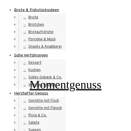
Skip
Brote & Frühstücksideen
to
Brote
content
Brötchen
Brotaufstriche
Porridge & Müsli
Snacks & Knabberei
Süße Verführungen
Dessert
Kuchen
Süßes Gebäck & Co.
Momentgenuss
Veganes Gebäck
Herzhafter Genuss
Gerichte mit Fisch
Gerichte mit Fleisch
Pizza & Co.
Salate
Suppen