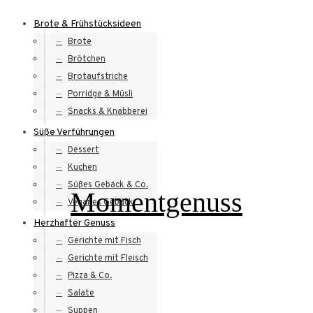
Skip
Brote & Frühstücksideen
to
Brote
content
Brötchen
Brotaufstriche
Porridge & Müsli
Snacks & Knabberei
Süße Verführungen
Dessert
Kuchen
Süßes Gebäck & Co.
Momentgenuss
Veganes Gebäck
Herzhafter Genuss
Gerichte mit Fisch
Gerichte mit Fleisch
Pizza & Co.
Salate
Suppen