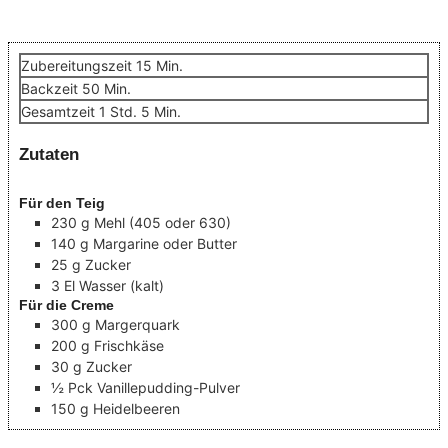
Minuten
Zubereitungszeit
15
Min.
Minuten
Backzeit
50
Min.
Stunde
Minuten
Gesamtzeit
1
Std.
5
Min.
Zutaten
Für den Teig
230
g
Mehl
(405 oder 630)
140
g
Margarine oder Butter
25
g
Zucker
3
El
Wasser
(kalt)
Für die Creme
300
g
Margerquark
200
g
Frischkäse
30
g
Zucker
½
Pck
Vanillepudding-Pulver
150
g
Heidelbeeren