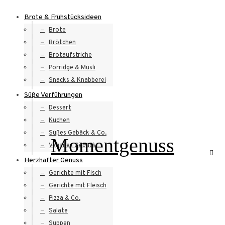
Skip
Brote & Frühstücksideen
to
Brote
content
Brötchen
Brotaufstriche
Porridge & Müsli
Snacks & Knabberei
Süße Verführungen
Dessert
Kuchen
Süßes Gebäck & Co.
Momentgenuss
Veganes Gebäck
Herzhafter Genuss
Gerichte mit Fisch
Gerichte mit Fleisch
Pizza & Co.
Salate
Suppen