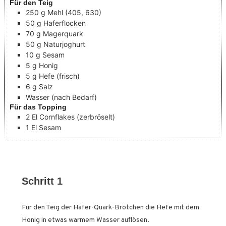
Für den Teig
250
g
Mehl
(405, 630)
50
g
Haferflocken
70
g
Magerquark
50
g
Naturjoghurt
10
g
Sesam
5
g
Honig
5
g
Hefe
(frisch)
6
g
Salz
Wasser
(nach Bedarf)
Für das Topping
2
El
Cornflakes
(zerbröselt)
1
El
Sesam
Schritt 1
Für den Teig der Hafer-Quark-Brötchen die Hefe mit dem
Honig in etwas warmem Wasser auflösen.