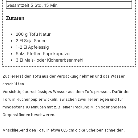
Stunden
Minuten
Gesamtzeit
5
Std.
15
Min.
Zutaten
200
g
Tofu Natur
2
El
Soja Sauce
1-2
El
Apfelessig
Salz, Pfeffer, Paprikapulver
3
El
Mais- oder Kichererbsenmehl
Zuallererst den Tofu aus der Verpackung nehmen und das Wasser
abschütten.
Vorsichtig überschüssiges Wasser aus dem Tofu pressen. Dafür den
Tofu in Küchenpapier wickeln, zwischen zwei Teller legen und für
mindestens 10 Minuten mit z.B. einer Packung Milch oder anderen
Gegenständen beschweren.
Anschließend den Tofu in etwa 0,5 cm dicke Scheiben schneiden.