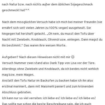
nach Natur bzw. nach nichts außer dem üblichen Sojageschmack
geschmeckt hat^^
Nach dem missglückten Versuch habe ich mich bei meiner Freundin (sie
ernährt sich seit vielen Jahren zu 100% vegan) ausgeheult. Sie
hingegen hat herzhaft gelacht. „Oh nein, du musst den Tofu über
Nacht mit Zwiebeln, Knoblauch, Olivenöl usw. einlegen. Dann magst du
ihn bestimmt.“ Das waren ihre weisen Worte.
Aufgeben? Nach diesen Hinweisen nicht mit mir 😉
Versuch Nummer zwei stand also Dank Tipp von Lisa vor der Türe.
Allerdings ohne Zwiebeln und Knoblauch, da ich beides nicht wirklich
mag bzw. mein Magen.
Anstatt den Tofu Natur im Backofen zu backen habe ich ihn also
erstmal mariniert, dann mit Maismehl paniert und zum krönenden
Abschluss gebraten.
Ich kann nur so viel verraten: ich liebe es! Ich liebe es! Ich liebe es!
Das sollte nun schon die beste Beschreibung sein, die ich euch