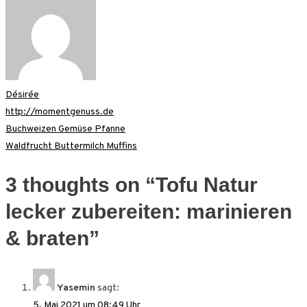
Désirée
http://momentgenuss.de
Beitragsnavigation
Buchweizen Gemüse Pfanne
Waldfrucht Buttermilch Muffins
3 thoughts on “
Tofu Natur
lecker zubereiten: marinieren
& braten
”
Yasemin
sagt:
5. Mai 2021 um 08:49 Uhr