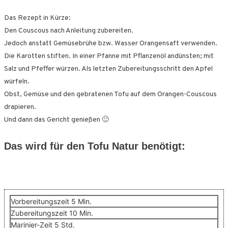
Das Rezept in Kürze:
Den Couscous nach Anleitung zubereiten.
Jedoch anstatt Gemüsebrühe bzw. Wasser Orangensaft verwenden.
Die Karotten stiften. In einer Pfanne mit Pflanzenöl andünsten; mit
Salz und Pfeffer würzen. Als letzten Zubereitungsschritt den Apfel
würfeln.
Obst, Gemüse und den gebratenen Tofu auf dem Orangen-Couscous
drapieren.
Und dann das Gericht genießen 🙂
Das wird für den Tofu Natur benötigt:
Minuten
Vorbereitungszeit
5
Min.
Minuten
Zubereitungszeit
10
Min.
Stunden
Marinier-Zeit
5
Std.