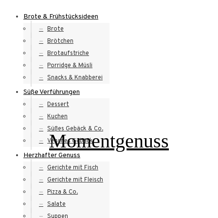
Skip
Brote & Frühstücksideen
to
Brote
content
Brötchen
Brotaufstriche
Porridge & Müsli
Snacks & Knabberei
Süße Verführungen
Dessert
Kuchen
Süßes Gebäck & Co.
Momentgenuss
Veganes Gebäck
Herzhafter Genuss
Gerichte mit Fisch
Gerichte mit Fleisch
Pizza & Co.
Salate
Suppen