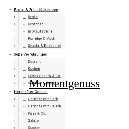
Skip
Brote & Frühstücksideen
to
Brote
content
Brötchen
Brotaufstriche
Porridge & Müsli
Snacks & Knabberei
Süße Verführungen
Dessert
Kuchen
Süßes Gebäck & Co.
Momentgenuss
Veganes Gebäck
Herzhafter Genuss
Gerichte mit Fisch
Gerichte mit Fleisch
Pizza & Co.
Salate
Suppen