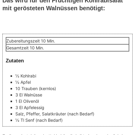
Das wird für den Fruchtigen Kohlrabisalat
mit gerösteten Walnüssen benötigt:
Minuten
Zubereitungszeit
10
Min.
Minuten
Gesamtzeit
10
Min.
Zutaten
½
Kohlrabi
½
Apfel
10
Trauben
(kernlos)
3
El
Walnüsse
1
El
Olivenöl
3
El
Apfelessig
Salz, Pfeffer, Salatkräuter
(nach Bedarf)
½
Tl
Senf
(nach Bedarf)