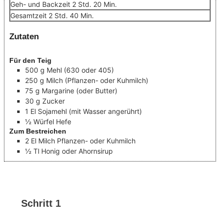
Stunden
Minuten
Geh- und Backzeit
2
Std.
20
Min.
Stunden
Minuten
Gesamtzeit
2
Std.
40
Min.
Zutaten
Für den Teig
500
g
Mehl
(630 oder 405)
250
g
Milch
(Pflanzen- oder Kuhmilch)
75
g
Margarine
(oder Butter)
30
g
Zucker
1
El
Sojamehl
(mit Wasser angerührt)
½
Würfel
Hefe
Zum Bestreichen
2
El Milch
Pflanzen- oder Kuhmilch
½
Tl
Honig oder Ahornsirup
Schritt 1