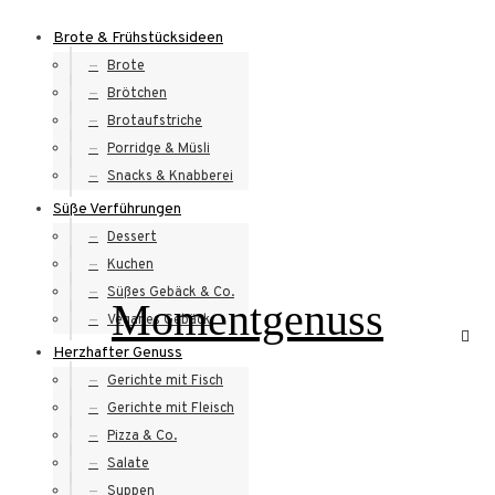
Skip
Brote & Frühstücksideen
to
Brote
content
Brötchen
Brotaufstriche
Porridge & Müsli
Snacks & Knabberei
Süße Verführungen
Dessert
Kuchen
Süßes Gebäck & Co.
Momentgenuss
Veganes Gebäck
Herzhafter Genuss
Gerichte mit Fisch
Gerichte mit Fleisch
Pizza & Co.
Salate
Suppen