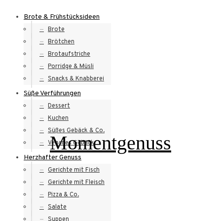
Skip
Brote & Frühstücksideen
to
Brote
content
Brötchen
Brotaufstriche
Porridge & Müsli
Snacks & Knabberei
Süße Verführungen
Dessert
Kuchen
Süßes Gebäck & Co.
Momentgenuss
Veganes Gebäck
Herzhafter Genuss
Gerichte mit Fisch
Gerichte mit Fleisch
Pizza & Co.
Salate
Suppen