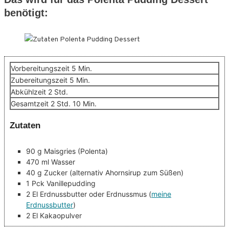
benötigt:
Minuten
Vorbereitungszeit
5
Min.
Minuten
Zubereitungszeit
5
Min.
Stunden
Abkühlzeit
2
Std.
Stunden
Minuten
Gesamtzeit
2
Std.
10
Min.
Zutaten
90
g
Maisgries
(Polenta)
470
ml
Wasser
40
g
Zucker
(alternativ Ahornsirup zum Süßen)
1
Pck
Vanillepudding
2
El
Erdnussbutter oder Erdnussmus
(
meine
Erdnussbutter
)
2
El
Kakaopulver