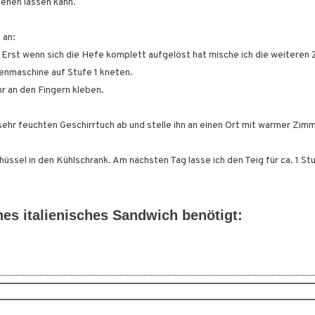
ehen lassen kann.
 an:
Erst wenn sich die Hefe komplett aufgelöst hat mische ich die weiteren 
henmaschine auf Stufe 1 kneten.
r an den Fingern kleben.
sehr feuchten Geschirrtuch ab und stelle ihn an einen Ort mit warmer Zim
üssel in den Kühlschrank. Am nächsten Tag lasse ich den Teig für ca. 1 S
es italienisches Sandwich benötigt: