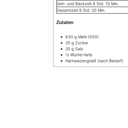
Stunden
Minuten
Geh- und Backzeit
8
Std.
10
Min.
Stunden
Minuten
Gesamtzeit
8
Std.
20
Min.
Zutaten
630
g
Mehl
(550)
20
g
Zucker
20
g
Salz
½
Würfel
Hefe
Hartweizengrieß
(nach Bedarf)