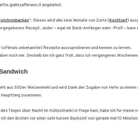
ette.giallozafferano.it angelehnt.
Synchronbacken
“. Dieses wird alle zwei Monate von Zorra (
Kochtopf
) aus
vorgegebenes Rezept. Jeder – egal ob Back-Anfänger oder -Profi – kann 
e (oftmals unbekannte) Rezepte auszuprobieren und kennen zu lernen.
aber noch nie. Deshalb bin ich ganz froh, dass ich vergangenes Wochenen
 Sandwich
esteht aus 550er Weizenmehl und wird Dank der Zugabe von Hefe zu einem
en Hauptteig zusammen.
des Teiges über Nacht im Kühlschrank) in Frage kam, habe ich für meine 
ich den Broten vor einer sehr kurzen Backzeit von gerade mal 10 Minute