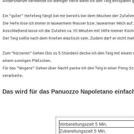
Andersherum verwende ich weniger Hefe wenn ich den Teig entspannt g
Ein “guter” Hefeteig fängt bei mir bereits bei dem Mischen der Zutaten
Die Hefe löse ich immer in lauwarmem Wasser bzw. lauwarmer Milch auf. 
Anschließend lasse ich die Zutaten ca. 10 Minuten mit Hilfe meiner Küc
Der Teig sollte nach dem Kneten elastisch sein. Zudem darf er nicht meh
Zum “kürzeren” Gehen (bis zu 5 Stunden) decke ich den Teig mit einem 
einem sonnigen Plätzchen.
Für das “längere” Gehen über Nacht packe ich den Teig in einer Peng-Sch
verarbeite.
Das wird für das Panuozzo Napoletano einfach
Minuten
Vorbereitungszeit
5
Min.
Minuten
Zubereitungszeit
5
Min.