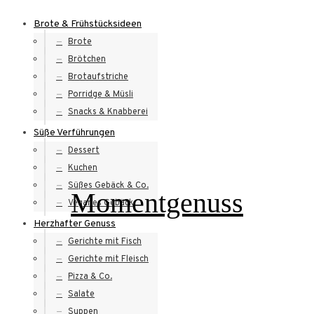
Skip
Brote & Frühstücksideen
to
Brote
content
Brötchen
Brotaufstriche
Porridge & Müsli
Snacks & Knabberei
Süße Verführungen
Dessert
Kuchen
Süßes Gebäck & Co.
Momentgenuss
Veganes Gebäck
Herzhafter Genuss
Gerichte mit Fisch
Gerichte mit Fleisch
Pizza & Co.
Salate
Suppen