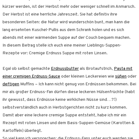
kürzer werden, ist der Herbst mehr oder weniger schnell im Anmarsch.
Der Herbst ist eine herrliche Jahreszeit. Sie hat definitiv ihre
besonderen Seiten: die Natur wird wunderschön bunt, man kann die
lang ersehnten Kuschel-Pullis aus dem Schrank holen und es sich
abends mit einer wärmenden Suppe auf der Couch bequem machen.
In diesem Betrag stelle ich euch eine meiner Lieblings-Suppen-
Rezepte vor: Cremige Erdnuss Suppe mit roten Linsen.
Egal ob selbst gemachte
Erdnussbutter
als Brotaufstrich,
Pasta mit
einer cremigen Erdnuss-Sauce
oder kleinen Leckereien wie
süßen
oder
deftigen
Muffins – Ich kann nicht genug von Erdnüssen bekommen. Bei
mir als großer Erdnuss-Fan dürfen diese leckeren Hülsenfrüchte (habt
ihr gewusst, dass Erdnüsse keine wirklichen Nüsse sind…?!)
selbstverständlich auch in Herbstgerichten nicht zu kurz kommen.
Damit aber eine leckere cremige Suppe entsteht, habe ich mir ein
Rezept mit roten Linsen und dem Basis-Suppen-Gemüse (Karotten &
Kartoffeln) überlegt.
So viel kann ich versprechen: die Erdnuss-Fans unter euch werden sie