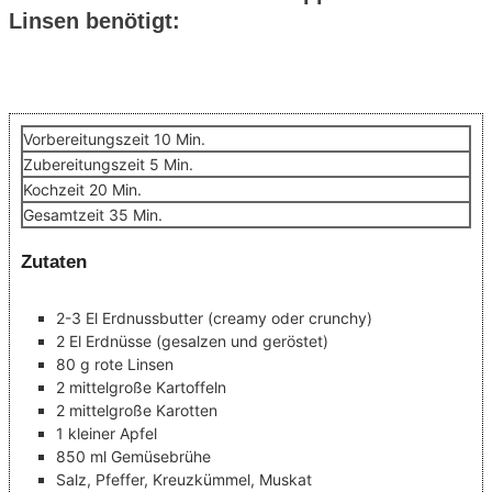
Linsen benötigt:
Minuten
Vorbereitungszeit
10
Min.
Minuten
Zubereitungszeit
5
Min.
Minuten
Kochzeit
20
Min.
Minuten
Gesamtzeit
35
Min.
Zutaten
2-3
El
Erdnussbutter
(creamy oder crunchy)
2
El
Erdnüsse
(gesalzen und geröstet)
80
g
rote Linsen
2
mittelgroße Kartoffeln
2
mittelgroße Karotten
1
kleiner Apfel
850
ml
Gemüsebrühe
Salz, Pfeffer, Kreuzkümmel, Muskat